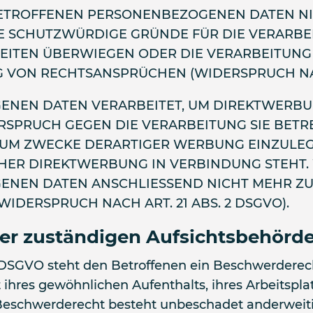
ETROFFENEN PERSONENBEZOGENEN DATEN NIC
 SCHUTZWÜRDIGE GRÜNDE FÜR DIE VERARBEI
HEITEN ÜBERWIEGEN ODER DIE VERARBEITUN
VON RECHTSANSPRÜCHEN (WIDERSPRUCH NACH 
NEN DATEN VERARBEITET, UM DIREKTWERBUN
DERSPRUCH GEGEN DIE VERARBEITUNG SIE BET
M ZWECKE DERARTIGER WERBUNG EINZULEGEN
LCHER DIREKTWERBUNG IN VERBINDUNG STEHT
ENEN DATEN ANSCHLIESSEND NICHT MEHR Z
DERSPRUCH NACH ART. 21 ABS. 2 DSGVO).
er zuständigen Aufsichts­behörd
 DSGVO steht den Betroffenen ein Beschwerderech
ihres gewöhnlichen Aufenthalts, ihres Arbeitspla
eschwerderecht besteht unbeschadet anderweitig